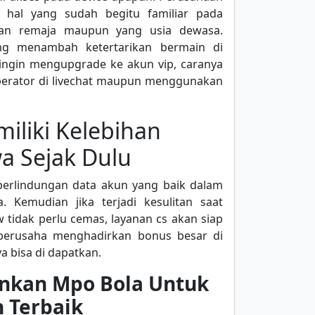
 hal yang sudah begitu familiar pada
gan remaja maupun yang usia dewasa.
yang menambah ketertarikan bermain di
a ingin mengupgrade ke akun vip, caranya
perator di livechat maupun menggunakan
iliki Kelebihan
a Sejak Dulu
erlindungan data akun yang baik dalam
. Kemudian jika terjadi kesulitan saat
 tidak perlu cemas, layanan cs akan siap
 berusaha menghadirkan bonus besar di
a bisa di dapatkan.
nkan Mpo Bola Untuk
 Terbaik