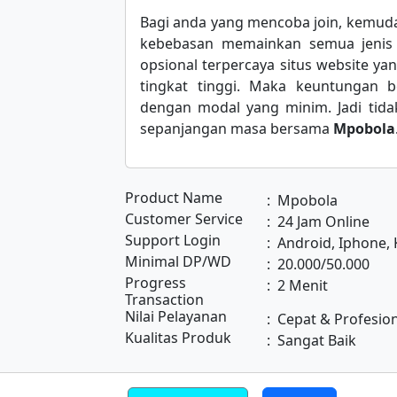
Bagi anda yang mencoba join, kemud
kebebasan memainkan semua jenis 
opsional terpercaya situs website 
tingkat tinggi. Maka keuntungan 
dengan modal yang minim. Jadi tid
sepanjangan masa bersama
Mpobola
Product Name
:
Mpobola
Customer Service
:
24 Jam Online
Support Login
:
Android, Iphone,
Minimal DP/WD
:
20.000/50.000
Progress
:
2 Menit
Transaction
Nilai Pelayanan
:
Cepat & Profesio
Kualitas Produk
:
Sangat Baik