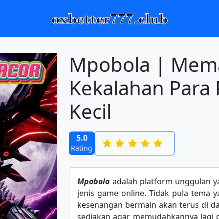
Mpobola | Mema
Kekalahan Para 
Kecil
5.0
Rating
Mpobola
adalah platform unggulan y
jenis game online. Tidak pula tema 
kesenangan bermain akan terus di dap
sediakan agar memudahkannya lagi d